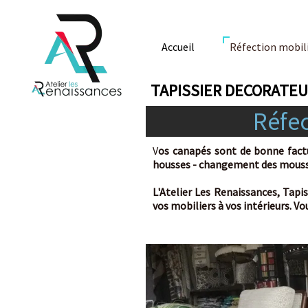
Accueil
Réfection mobilier
TAPISSIER DECORATEUR -
B
Réfecti
V
os canapés sont de bonne facture, re
housses - changement des mousses. Nou
L'Atelier Les Renaissances, Tapissier
vos mobiliers à vos intérieurs. Vous so