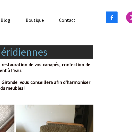


Boutique
Contact
idiennes
auration de vos canapés, confection de
'eau.
nde vous conseillera afin d'harmoniser
ubles !