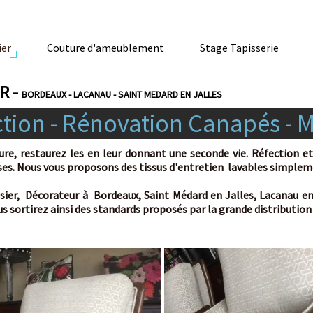
Couture d'ameublement
Stage Tapisserie
Blog
ORDEAUX - LACANAU - SAINT MEDARD EN JALLES
on - Rénovation Canapés - Mér
staurez les en leur donnant une seconde vie. Réfection et rest
s vous proposons des tissus d'entretien lavables simplement à l
, Décorateur à Bordeaux, Saint Médard en Jalles, Lacanau en Giro
rtirez ainsi des standards proposés par la grande distribution du me