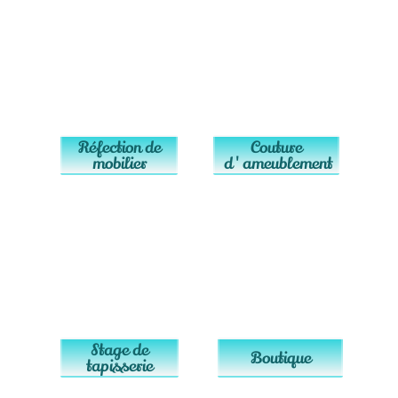
Réfection de
Couture
mobilier
d'ameublement
Stage de
Boutique
tapisserie